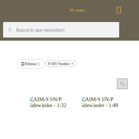
Mi cuenta
Filtros
F-101 Voodoo
×
☰
(1)