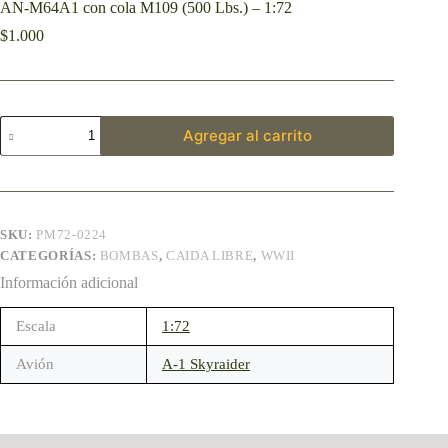
AN-M64A1 con cola M109 (500 Lbs.) – 1:72
$
1.000
Agregar al carrito
SKU:
PM72-0224
CATEGORÍAS:
BOMBAS
,
CAIDA LIBRE
,
WWII
Información adicional
Escala
1:72
Avión
A-1 Skyraider