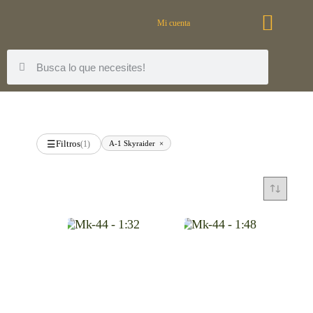
Mi cuenta
Filtros
A-1 Skyraider
×
☰
(1)