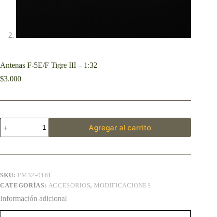
Antenas F-5E/F Tigre III – 1:32
$
3.000
Agregar al carrito
SKU:
PM32-0161
CATEGORÍAS:
ACCESORIOS
,
MODIFICACIONES
Información adicional