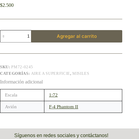
$
2.500
Agregar al carrito
SKU:
PM72-0245
CATEGORÍAS:
AIRE A SUPERFICIE
,
MISILES
Información adicional
Escala
1:72
Avión
F-4 Phantom II
Síguenos en redes sociales y contáctanos!