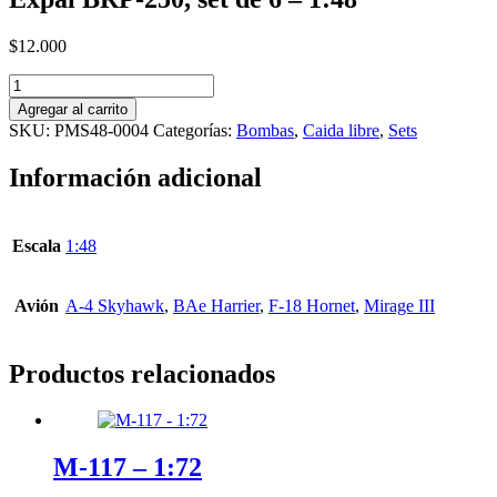
$
12.000
Expal
BRP-
Agregar al carrito
250,
SKU:
PMS48-0004
Categorías:
Bombas
,
Caida libre
,
Sets
set
de
Información adicional
6
-
1:48
cantidad
Escala
1:48
Avión
A-4 Skyhawk
,
BAe Harrier
,
F-18 Hornet
,
Mirage III
Productos relacionados
M-117 – 1:72