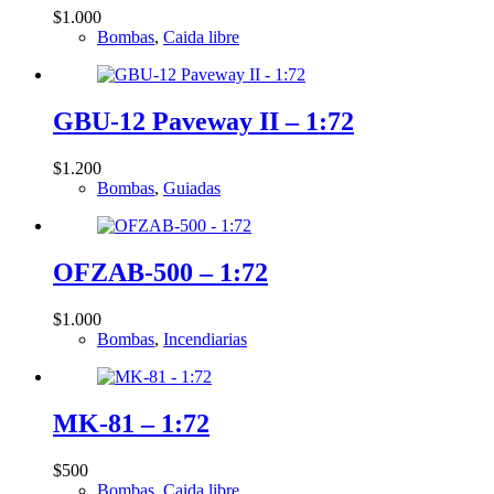
$
1.000
Bombas
,
Caida libre
GBU-12 Paveway II – 1:72
$
1.200
Bombas
,
Guiadas
OFZAB-500 – 1:72
$
1.000
Bombas
,
Incendiarias
MK-81 – 1:72
$
500
Bombas
,
Caida libre