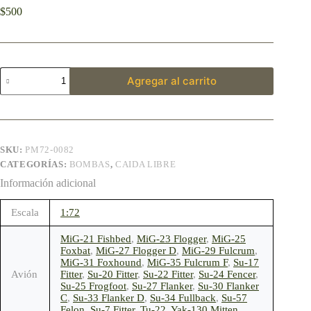
$
500
Agregar al carrito
SKU:
PM72-0082
CATEGORÍAS:
BOMBAS
,
CAIDA LIBRE
Información adicional
Escala
1:72
MiG-21 Fishbed
,
MiG-23 Flogger
,
MiG-25
Foxbat
,
MiG-27 Flogger D
,
MiG-29 Fulcrum
,
MiG-31 Foxhound
,
MiG-35 Fulcrum F
,
Su-17
Avión
Fitter
,
Su-20 Fitter
,
Su-22 Fitter
,
Su-24 Fencer
,
Su-25 Frogfoot
,
Su-27 Flanker
,
Su-30 Flanker
C
,
Su-33 Flanker D
,
Su-34 Fullback
,
Su-57
Felon
,
Su-7 Fitter
,
Tu-22
,
Yak-130 Mitten