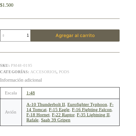
$
1.500
Agregar al carrito
SKU:
PM48-0195
CATEGORÍAS:
ACCESORIOS
,
PODS
Información adicional
Escala
1:48
A-10 Thunderbolt II
,
Eurofighter Typhoon
,
F-
14 Tomcat
,
F-15 Eagle
,
F-16 Fighting Falcon
,
Avión
F-18 Hornet
,
F-22 Raptor
,
F-35 Lightning II
,
Rafale
,
Saab 39 Gripen