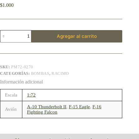
$
1.000
Agregar al carrito
SKU:
PM72-0270
CATEGORÍAS:
BOMBAS
,
RACIMO
Información adicional
Escala
1:72
A-10 Thunderbolt II
,
F-15 Eagle
,
F-16
Avión
Fighting Falcon