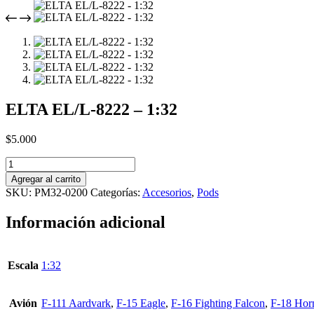
ELTA EL/L-8222 – 1:32
$
5.000
ELTA
EL/L-
Agregar al carrito
8222
SKU:
PM32-0200
Categorías:
Accesorios
,
Pods
-
1:32
Información adicional
cantidad
Escala
1:32
Avión
F-111 Aardvark
,
F-15 Eagle
,
F-16 Fighting Falcon
,
F-18 Hor