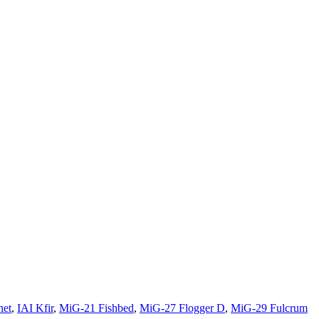
net
,
IAI Kfir
,
MiG-21 Fishbed
,
MiG-27 Flogger D
,
MiG-29 Fulcrum