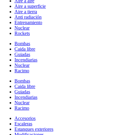
Aire a aire
Aire a superficie
Aire a tierra
Anti radiación
Entrenamiento
Nuclear
Rockets
Bombas
Caida libre
Guiadas
Incendiarias
Nuclear
Racimo
Bombas
Caida libre
Guiadas
Incendiarias
Nuclear
Racimo
Accesorios
Escaleras
Estanques exteriores
Modificaciones