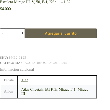
Escalera Mirage III, V, 50, F-1, Kfir… – 1:32
$
4.000
Agregar al carrito
SKU:
PM32-0125
CATEGORÍAS:
ACCESORIOS
,
ESCALERAS
Información adicional
Escala
1:32
Atlas Cheetah
,
IAI Kfir
,
Mirage F-1
,
Mirage
Avión
III