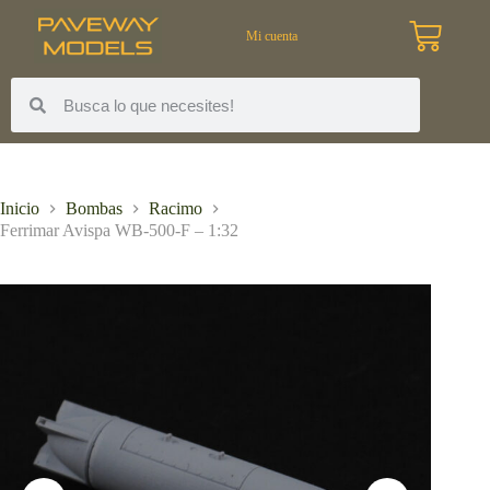
Mi cuenta
Inicio
Bombas
Racimo
Ferrimar Avispa WB-500-F – 1:32