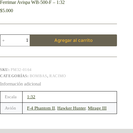
Ferrimar Avispa WB-500-F – 1:32
$
5.000
Agregar al carrito
SKU:
PM32-0164
CATEGORÍAS:
BOMBAS
,
RACIMO
Información adicional
Escala
1:32
Avión
F-4 Phantom II
,
Hawker Hunter
,
Mirage III