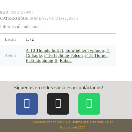
SKU:
PMS72-0007
CATEGORÍAS:
BOMBAS
,
GUIADAS
,
SETS
Información adicional
Escala
1:72
A-10 Thunderbolt II
,
Eurofighter Typhoon
,
F-
Avión
15 Eagle
,
F-16 Fighting Falcon
,
F-18 Hornet
,
F-35 Lightning II
,
Rafale
Síguenos en redes sociales y contáctanos!
Sitio web creado por RVH - Ultima actualización: 26 de
Octubre del 2025