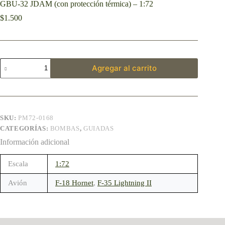
GBU-32 JDAM (con protección térmica) – 1:72
$
1.500
Agregar al carrito
SKU:
PM72-0168
CATEGORÍAS:
BOMBAS
,
GUIADAS
Información adicional
Escala
1:72
Avión
F-18 Hornet
,
F-35 Lightning II