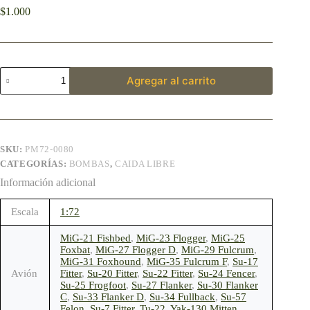
$
1.000
Agregar al carrito
SKU:
PM72-0080
CATEGORÍAS:
BOMBAS
,
CAIDA LIBRE
Información adicional
Escala
1:72
MiG-21 Fishbed
,
MiG-23 Flogger
,
MiG-25
Foxbat
,
MiG-27 Flogger D
,
MiG-29 Fulcrum
,
MiG-31 Foxhound
,
MiG-35 Fulcrum F
,
Su-17
Avión
Fitter
,
Su-20 Fitter
,
Su-22 Fitter
,
Su-24 Fencer
,
Su-25 Frogfoot
,
Su-27 Flanker
,
Su-30 Flanker
C
,
Su-33 Flanker D
,
Su-34 Fullback
,
Su-57
Felon
,
Su-7 Fitter
,
Tu-22
,
Yak-130 Mitten