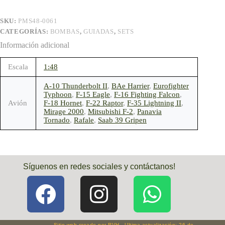
SKU:
PMS48-0061
CATEGORÍAS:
BOMBAS
,
GUIADAS
,
SETS
Información adicional
Escala
1:48
A-10 Thunderbolt II
,
BAe Harrier
,
Eurofighter
Typhoon
,
F-15 Eagle
,
F-16 Fighting Falcon
,
Avión
F-18 Hornet
,
F-22 Raptor
,
F-35 Lightning II
,
Mirage 2000
,
Mitsubishi F-2
,
Panavia
Tornado
,
Rafale
,
Saab 39 Gripen
Síguenos en redes sociales y contáctanos!
Sitio web creado por RVH - Ultima actualización: 26 de