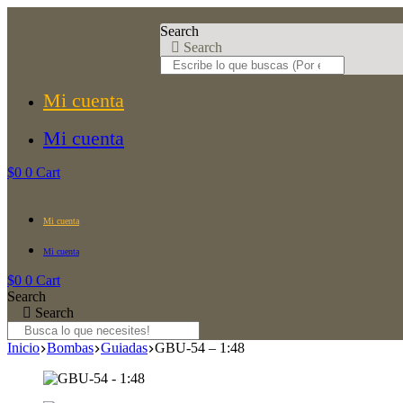
Saltar
al
Search
contenido
Search
Mi cuenta
Mi cuenta
$
0
0
Cart
Mi cuenta
Mi cuenta
$
0
0
Cart
Search
Search
Inicio
Bombas
Guiadas
GBU-54 – 1:48