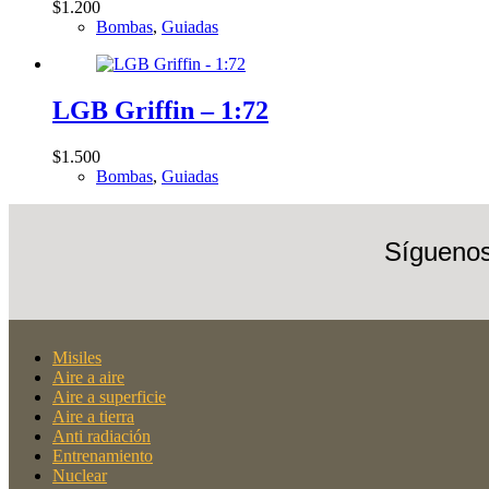
$
1.200
Bombas
,
Guiadas
LGB Griffin – 1:72
$
1.500
Bombas
,
Guiadas
Síguenos
Misiles
Aire a aire
Aire a superficie
Aire a tierra
Anti radiación
Entrenamiento
Nuclear