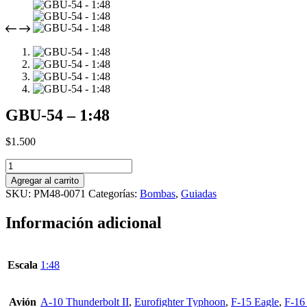
GBU-54 – 1:48
$
1.500
GBU-
54
Agregar al carrito
-
SKU:
PM48-0071
Categorías:
Bombas
,
Guiadas
1:48
cantidad
Información adicional
Escala
1:48
Avión
A-10 Thunderbolt II
,
Eurofighter Typhoon
,
F-15 Eagle
,
F-16