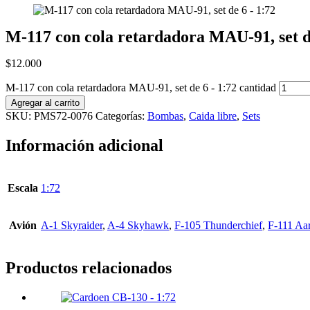
M-117 con cola retardadora MAU-91, set d
$
12.000
M-117 con cola retardadora MAU-91, set de 6 - 1:72 cantidad
Agregar al carrito
SKU:
PMS72-0076
Categorías:
Bombas
,
Caida libre
,
Sets
Información adicional
Escala
1:72
Avión
A-1 Skyraider
,
A-4 Skyhawk
,
F-105 Thunderchief
,
F-111 Aa
Productos relacionados