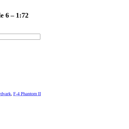
e 6 – 1:72
rdvark
,
F-4 Phantom II