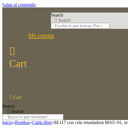
Saltar al contenido
Search
Search
Mi cuenta
Cart
Cart
Search
Search
Inicio
Bombas
Caida libre
M-117 con cola retardadora MAU-91, set