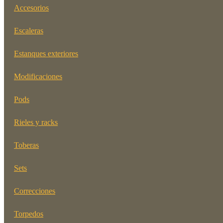
Accesorios
Escaleras
Estanques exteriores
Modificaciones
Pods
Rieles y racks
Toberas
Sets
Correcciones
Torpedos