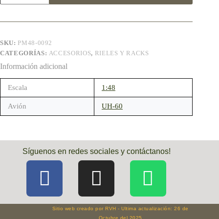
SKU:
PM48-0092
CATEGORÍAS:
ACCESORIOS
,
RIELES Y RACKS
Información adicional
Escala
1:48
Avión
UH-60
Síguenos en redes sociales y contáctanos!
Sitio web creado por RVH - Ultima actualización: 26 de
Octubre del 2025