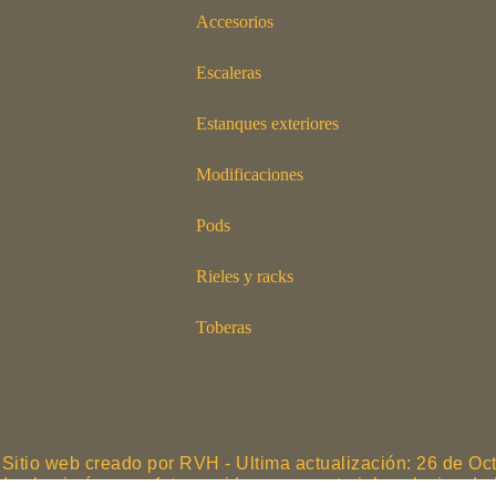
Accesorios
Escaleras
Estanques exteriores
Modificaciones
Pods
Rieles y racks
Toberas
Sitio web creado por RVH - Ultima actualización: 26 de Oc
das las imágenes, fotos y videos son material exclusivo 