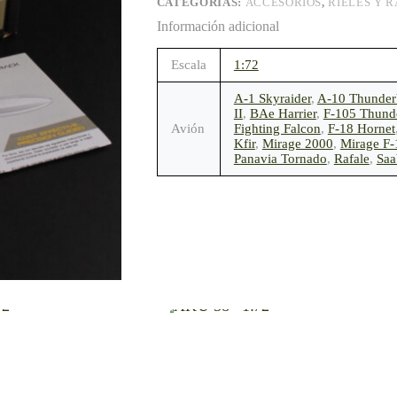
CATEGORÍAS:
ACCESORIOS
,
RIELES Y 
Información adicional
Escala
1:72
A-1 Skyraider
,
A-10 Thunderb
II
,
BAe Harrier
,
F-105 Thund
Avión
Fighting Falcon
,
F-18 Hornet
Kfir
,
Mirage 2000
,
Mirage F-
Panavia Tornado
,
Rafale
,
Saa