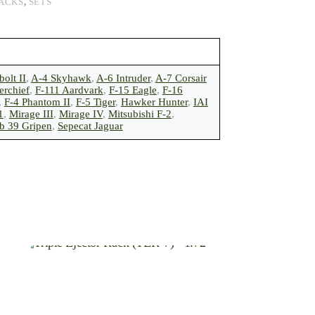
RACKS
,
SETS
olt II
,
A-4 Skyhawk
,
A-6 Intruder
,
A-7 Corsair
erchief
,
F-111 Aardvark
,
F-15 Eagle
,
F-16
,
F-4 Phantom II
,
F-5 Tiger
,
Hawker Hunter
,
IAI
1
,
Mirage III
,
Mirage IV
,
Mitsubishi F-2
,
b 39 Gripen
,
Sepecat Jaguar