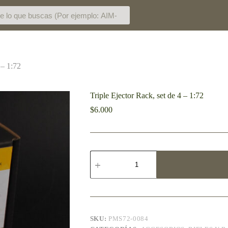
 – 1:72
Triple Ejector Rack, set de 4 – 1:72
$
6.000
SKU:
PMS72-0084