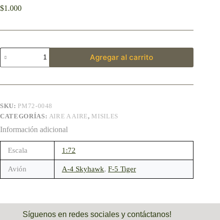
$
1.000
Agregar al carrito
SKU:
PM72-0048
CATEGORÍAS:
AIRE A AIRE
,
MISILES
Información adicional
Escala
1:72
Avión
A-4 Skyhawk
,
F-5 Tiger
Síguenos en redes sociales y contáctanos!