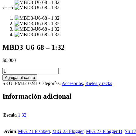
MBD3-U6-68 – 1:32
$
6.000
MBD3-
U6-
Agregar al carrito
68
SKU:
PM32-0241
Categorías:
Accesorios
,
Rieles y racks
-
1:32
Información adicional
cantidad
Escala
1:32
Avión
MiG-21 Fishbed
,
MiG-23 Flogger
,
MiG-27 Flogger D
,
Su-17 