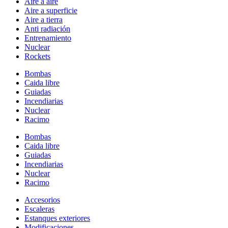
Aire a aire
Aire a superficie
Aire a tierra
Anti radiación
Entrenamiento
Nuclear
Rockets
Bombas
Caida libre
Guiadas
Incendiarias
Nuclear
Racimo
Bombas
Caida libre
Guiadas
Incendiarias
Nuclear
Racimo
Accesorios
Escaleras
Estanques exteriores
Modificaciones