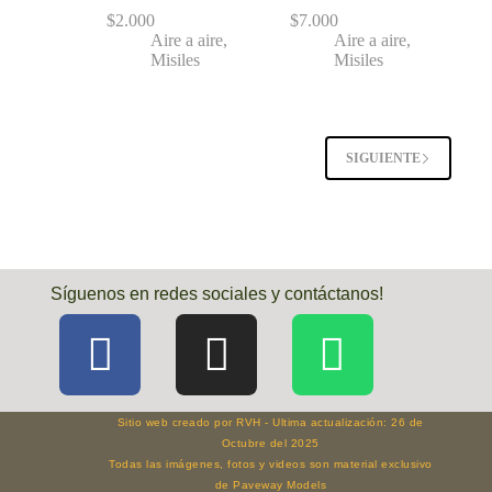
$
2.000
$
7.000
Aire a aire
,
Aire a aire
,
Misiles
Misiles
SIGUIENTE
Síguenos en redes sociales y contáctanos!
Sitio web creado por RVH - Ultima actualización: 26 de
Octubre del 2025
Todas las imágenes, fotos y videos son material exclusivo
de Paveway Models