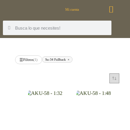
Mi cuenta
Filtros
Su-34 Fullback
×
☰
(1)