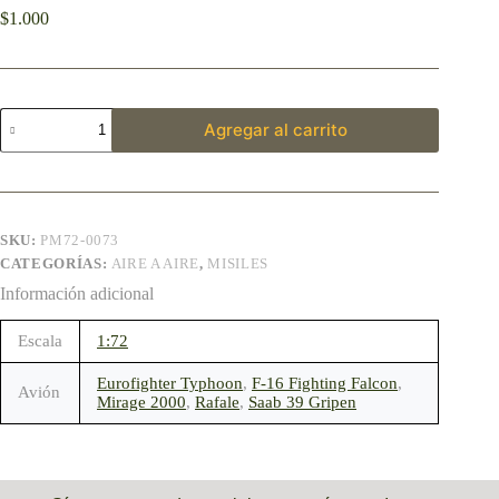
$
1.000
Agregar al carrito
SKU:
PM72-0073
CATEGORÍAS:
AIRE A AIRE
,
MISILES
Información adicional
Escala
1:72
Eurofighter Typhoon
,
F-16 Fighting Falcon
,
Avión
Mirage 2000
,
Rafale
,
Saab 39 Gripen