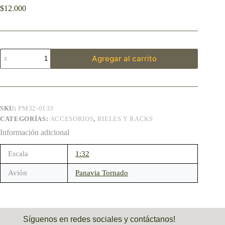
$
12.000
Agregar al carrito
SKU:
PM32-0133
CATEGORÍAS:
ACCESORIOS
,
RIELES Y RACKS
Información adicional
Escala
1:32
Avión
Panavia Tornado
Síguenos en redes sociales y contáctanos!