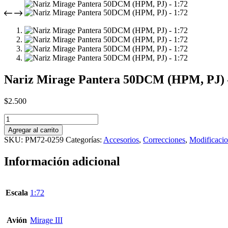
Nariz Mirage Pantera 50DCM (HPM, PJ) 
$
2.500
Nariz
Mirage
Agregar al carrito
Pantera
SKU:
PM72-0259
Categorías:
Accesorios
,
Correcciones
,
Modificaci
50DCM
(HPM,
Información adicional
PJ)
-
1:72
cantidad
Escala
1:72
Avión
Mirage III