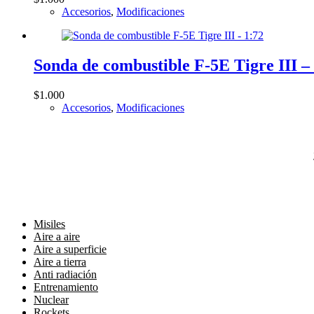
Accesorios
,
Modificaciones
Sonda de combustible F-5E Tigre III –
$
1.000
Accesorios
,
Modificaciones
Misiles
Aire a aire
Aire a superficie
Aire a tierra
Anti radiación
Entrenamiento
Nuclear
Rockets