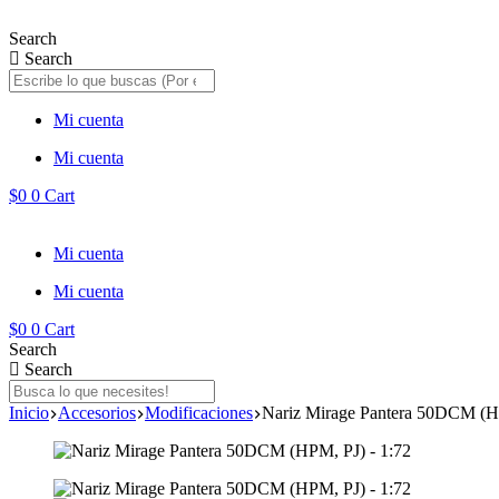
Saltar
al
Search
contenido
Search
Mi cuenta
Mi cuenta
$
0
0
Cart
Mi cuenta
Mi cuenta
$
0
0
Cart
Search
Search
Inicio
Accesorios
Modificaciones
Nariz Mirage Pantera 50DCM (H