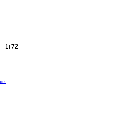
– 1:72
ones