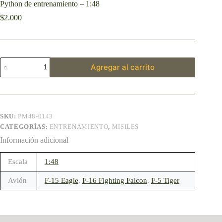
Python de entrenamiento – 1:48
$
2.000
Agregar al carrito
SKU:
PM48-0143
CATEGORÍAS:
ENTRENAMIENTO
,
MISILES
Información adicional
Escala
1:48
Avión
F-15 Eagle
,
F-16 Fighting Falcon
,
F-5 Tiger