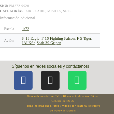
SKU:
PMS72-0020
CATEGORÍAS:
AIRE A AIRE
,
MISILES
,
SETS
Información adicional
Escala
1:72
F-15 Eagle
,
F-16 Fighting Falcon
,
F-5 Tiger
,
Avión
IAI Kfir
,
Saab 39 Gripen
Síguenos en redes sociales y contáctanos!
Sitio web creado por RVH - Ultima actualización: 26 de
Octubre del 2025
Todas las imágenes, fotos y videos son material exclusivo
de Paveway Models