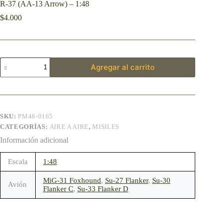
R-37 (AA-13 Arrow) – 1:48
$
4.000
Agregar al carrito
SKU:
PM48-0165
CATEGORÍAS:
AIRE A AIRE
,
MISILES
Información adicional
Escala
1:48
MiG-31 Foxhound
,
Su-27 Flanker
,
Su-30
Avión
Flanker C
,
Su-33 Flanker D