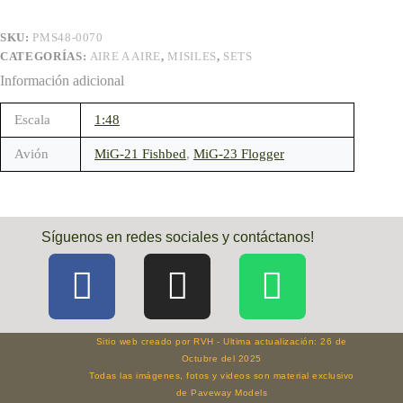
SKU:
PMS48-0070
CATEGORÍAS:
AIRE A AIRE
,
MISILES
,
SETS
Información adicional
Escala
1:48
Avión
MiG-21 Fishbed
,
MiG-23 Flogger
Síguenos en redes sociales y contáctanos!
Sitio web creado por RVH - Ultima actualización: 26 de
Octubre del 2025
Todas las imágenes, fotos y videos son material exclusivo
de Paveway Models