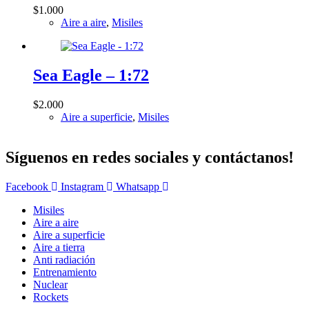
$
1.000
Aire a aire
,
Misiles
Sea Eagle – 1:72
$
2.000
Aire a superficie
,
Misiles
Síguenos en redes sociales y contáctanos!
Facebook
Instagram
Whatsapp
Misiles
Aire a aire
Aire a superficie
Aire a tierra
Anti radiación
Entrenamiento
Nuclear
Rockets