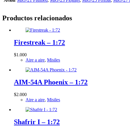
Avión
MiG-21 Fishbed
,
MiG-23 Flogger
,
MiG-25 Foxbat
,
MiG-27 
Productos relacionados
Firestreak – 1:72
$
1.000
Aire a aire
,
Misiles
AIM-54A Phoenix – 1:72
$
2.000
Aire a aire
,
Misiles
Shafrir I – 1:72