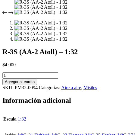
R-3S (AA-2 Atoll) – 1:32
$
4.000
R-
3S
Agregar al carrito
(AA-
SKU:
PM32-0094
Categorías:
Aire a aire
,
Misiles
2
Atoll)
Información adicional
-
1:32
cantidad
Escala
1:32