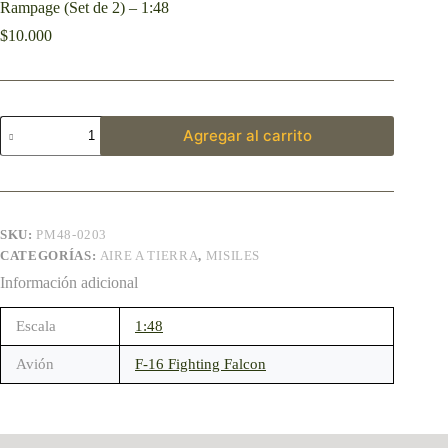
Rampage (Set de 2) – 1:48
$
10.000
Agregar al carrito
SKU:
PM48-0203
CATEGORÍAS:
AIRE A TIERRA
,
MISILES
Información adicional
Escala
1:48
Avión
F-16 Fighting Falcon