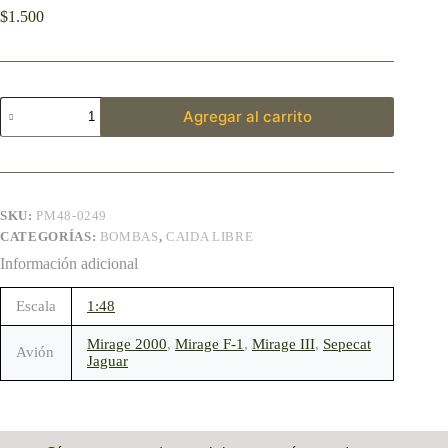
$
1.500
Agregar al carrito
SKU:
PM48-0249
CATEGORÍAS:
BOMBAS
,
CAIDA LIBRE
Información adicional
Escala
1:48
Mirage 2000
,
Mirage F-1
,
Mirage III
,
Sepecat
Avión
Jaguar