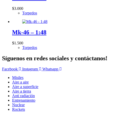
$
3.000
Torpedos
Mk-46 – 1:48
$
1.500
Torpedos
Síguenos en redes sociales y contáctanos!
Facebook
Instagram
Whatsapp
Misiles
Aire a aire
Aire a superficie
Aire a tierra
Anti radiación
Entrenamiento
Nuclear
Rockets