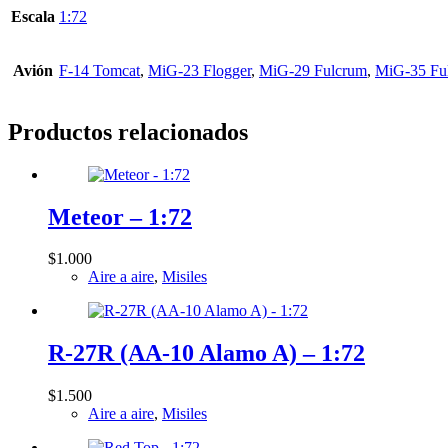
cantidad
Escala
1:72
Avión
F-14 Tomcat
,
MiG-23 Flogger
,
MiG-29 Fulcrum
,
MiG-35 Fu
Productos relacionados
Meteor – 1:72
$
1.000
Aire a aire
,
Misiles
R-27R (AA-10 Alamo A) – 1:72
$
1.500
Aire a aire
,
Misiles