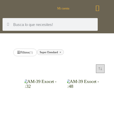
Mi cuenta
Filtros
Super Etendard
×
☰
(1)