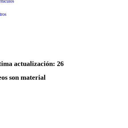
ehículos
tros
tima actualización: 26
eos son material