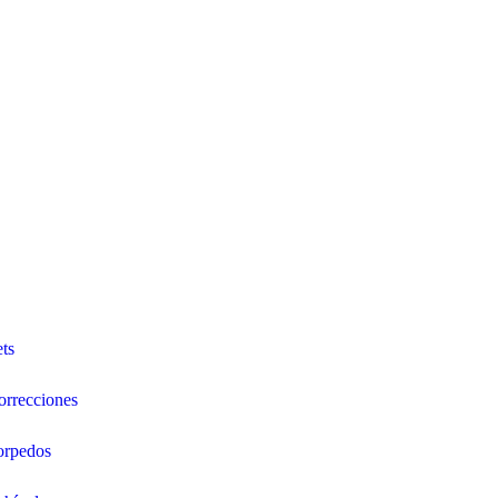
ts
orrecciones
orpedos