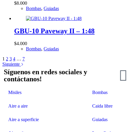
$
8.000
Bombas
,
Guiadas
GBU-10 Paveway II – 1:48
$
4.000
Bombas
,
Guiadas
1
2
3
4
…
7
Siguiente
Síguenos en redes sociales y
contáctanos!
Misiles
Bombas
Aire a aire
Caida libre
Aire a superficie
Guiadas