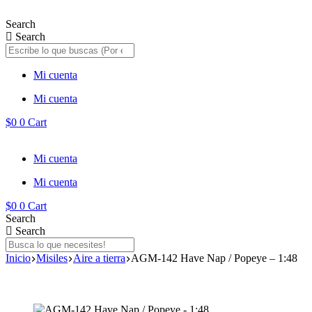
Saltar
al
Search
contenido
Search
Mi cuenta
Mi cuenta
$
0
0
Cart
Mi cuenta
Mi cuenta
$
0
0
Cart
Search
Search
Inicio
Misiles
Aire a tierra
AGM-142 Have Nap / Popeye – 1:48