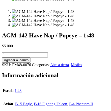
AGM-142 Have Nap / Popeye – 1:48
$
5.000
AGM-
142
Agregar al carrito
Have
SKU:
PM48-0076
Categorías:
Aire a tierra
,
Misiles
Nap
/
Información adicional
Popeye
-
1:48
cantidad
Escala
1:48
Avión
F-15 Eagle
,
F-16 Fighting Falcon
,
F-4 Phantom II