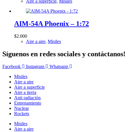
Aire a superficie
,
Misiles
AIM-54A Phoenix – 1:72
$
2.000
Aire a aire
,
Misiles
Síguenos en redes sociales y contáctanos!
Facebook
Instagram
Whatsapp
Misiles
Aire a aire
Aire a superficie
Aire a tierra
Anti radiación
Entrenamiento
Nuclear
Rockets
Misiles
Aire a aire