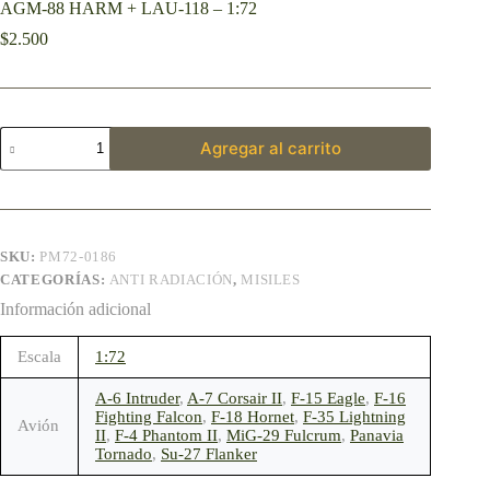
AGM-88 HARM + LAU-118 – 1:72
$
2.500
Agregar al carrito
SKU:
PM72-0186
CATEGORÍAS:
ANTI RADIACIÓN
,
MISILES
Información adicional
Escala
1:72
A-6 Intruder
,
A-7 Corsair II
,
F-15 Eagle
,
F-16
Fighting Falcon
,
F-18 Hornet
,
F-35 Lightning
Avión
II
,
F-4 Phantom II
,
MiG-29 Fulcrum
,
Panavia
Tornado
,
Su-27 Flanker