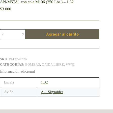
AN-M57A1 con cola M106 (250 Lbs.) – 1:32
$
3.000
Agregar al carrito
SKU:
PM32-0226
CATEGORÍAS:
BOMBAS
,
CAIDA LIBRE
,
WWII
Información adicional
Escala
1:32
Avión
A-1 Skyraider