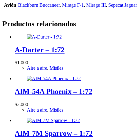
Avión
Blackburn Buccaneer
,
Mirage F-1
,
Mirage III
,
Sepecat Jaguar
Productos relacionados
A-Darter – 1:72
$
1.000
Aire a aire
,
Misiles
AIM-54A Phoenix – 1:72
$
2.000
Aire a aire
,
Misiles
AIM-7M Sparrow – 1:72