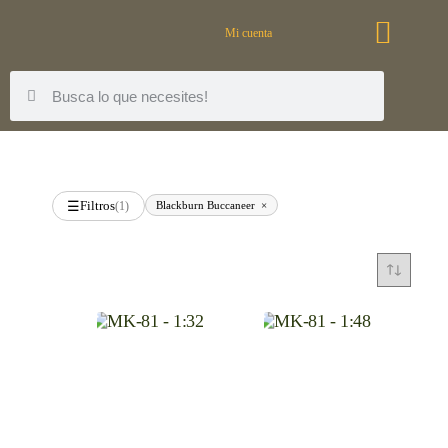
Mi cuenta
Filtros
Blackburn Buccaneer
×
☰
(1)