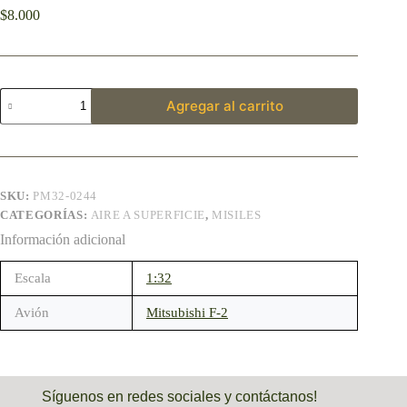
$
8.000
Agregar al carrito
SKU:
PM32-0244
CATEGORÍAS:
AIRE A SUPERFICIE
,
MISILES
Información adicional
Escala
1:32
Avión
Mitsubishi F-2
Síguenos en redes sociales y contáctanos!