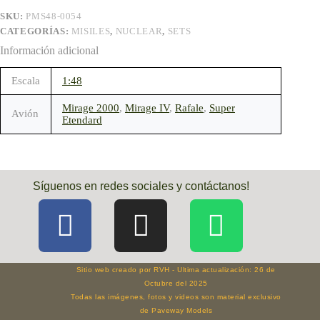
SKU:
PMS48-0054
CATEGORÍAS:
MISILES
,
NUCLEAR
,
SETS
Información adicional
Escala
1:48
Mirage 2000
,
Mirage IV
,
Rafale
,
Super
Avión
Etendard
Síguenos en redes sociales y contáctanos!
Sitio web creado por RVH - Ultima actualización: 26 de
Octubre del 2025
Todas las imágenes, fotos y videos son material exclusivo
de Paveway Models