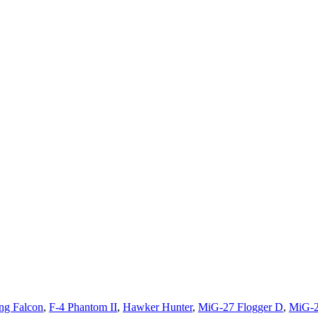
ing Falcon
,
F-4 Phantom II
,
Hawker Hunter
,
MiG-27 Flogger D
,
MiG-2