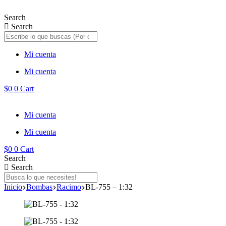
Saltar
al
Search
contenido
Search
Mi cuenta
Mi cuenta
$
0
0
Cart
Mi cuenta
Mi cuenta
$
0
0
Cart
Search
Search
Inicio
Bombas
Racimo
BL-755 – 1:32