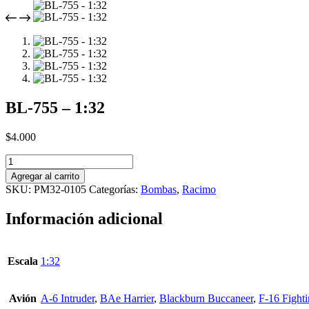
BL-755 – 1:32
$
4.000
BL-
755
Agregar al carrito
-
SKU:
PM32-0105
Categorías:
Bombas
,
Racimo
1:32
cantidad
Información adicional
Escala
1:32
Avión
A-6 Intruder
,
BAe Harrier
,
Blackburn Buccaneer
,
F-16 Fight