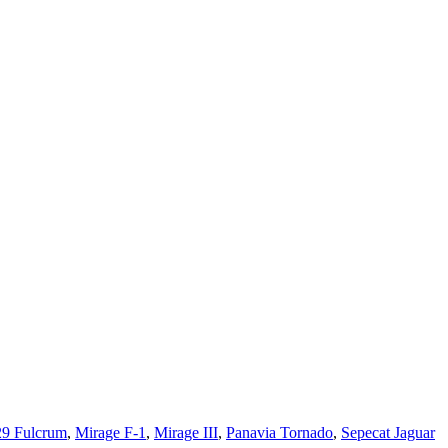
9 Fulcrum
,
Mirage F-1
,
Mirage III
,
Panavia Tornado
,
Sepecat Jaguar