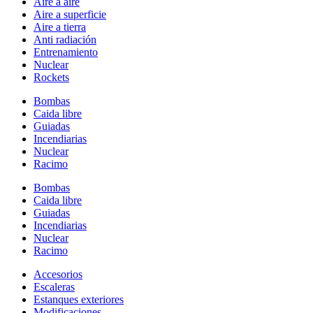
Aire a aire
Aire a superficie
Aire a tierra
Anti radiación
Entrenamiento
Nuclear
Rockets
Bombas
Caida libre
Guiadas
Incendiarias
Nuclear
Racimo
Bombas
Caida libre
Guiadas
Incendiarias
Nuclear
Racimo
Accesorios
Escaleras
Estanques exteriores
Modificaciones