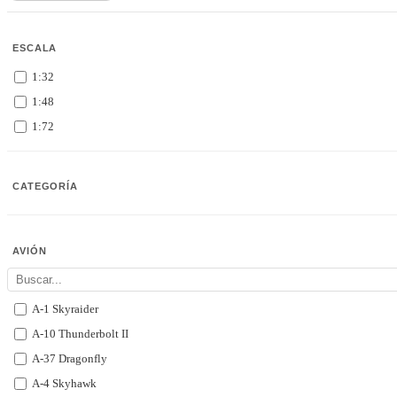
ESCALA
1:32
1:48
1:72
CATEGORÍA
AVIÓN
A-1 Skyraider
A-10 Thunderbolt II
A-37 Dragonfly
A-4 Skyhawk