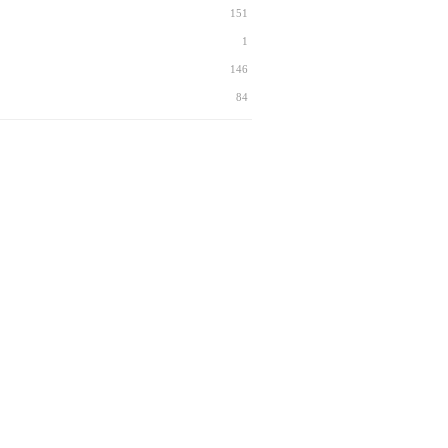
151
1
146
84
7
130
44
38
12
92
63
6
9
55
88
3