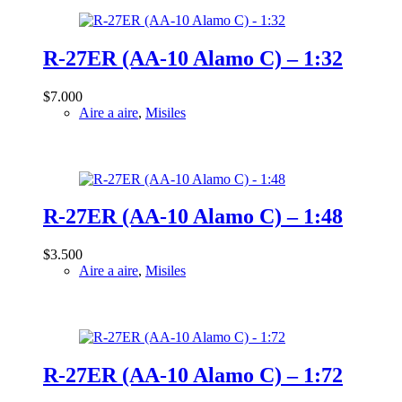
Su-7 Fitter
Super Etendard
R-27ER (AA-10 Alamo C) – 1:32
Tu-22
UH-60
$
7.000
Aire a aire
,
Misiles
Yak-130 Mitten
Yak-38 Forger
R-27ER (AA-10 Alamo C) – 1:48
$
3.500
Aire a aire
,
Misiles
R-27ER (AA-10 Alamo C) – 1:72