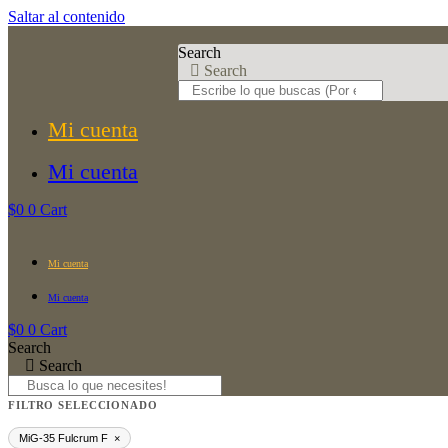
Saltar al contenido
Search
Search
Mi cuenta
Mi cuenta
$
0
0
Cart
Mi cuenta
Mi cuenta
$
0
0
Cart
Search
Search
FILTRO SELECCIONADO
MiG-35 Fulcrum F
×