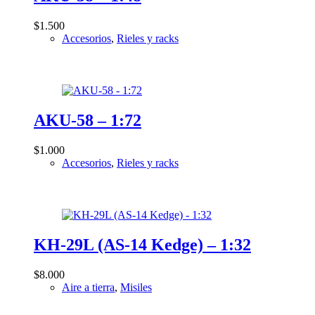
F-111 Aardvark
$
1.500
F-14 Tomcat
Accesorios
,
Rieles y racks
F-15 Eagle
F-16 Fighting Falcon
F-18 Hornet
F-22 Raptor
AKU-58 – 1:72
F-35 Lightning II
F-4 Phantom II
$
1.000
Accesorios
,
Rieles y racks
F-5 Tiger
F-8 Crusader
F-80 Shooting Star
F-86 Sabre
KH-29L (AS-14 Kedge) – 1:32
Hawker Hunter
IAI Kfir
$
8.000
JF-17 Thunder
Aire a tierra
,
Misiles
Ka-52 Hokum