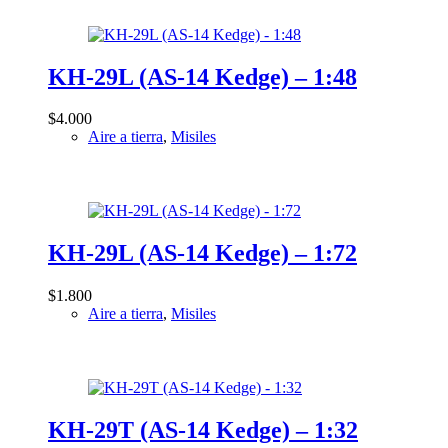
Mi-24 Hind
MiG-21 Fishbed
MiG-23 Flogger
KH-29L (AS-14 Kedge) – 1:48
MiG-25 Foxbat
$
4.000
MiG-27 Flogger D
Aire a tierra
,
Misiles
MiG-29 Fulcrum
MiG-31 Foxhound
MiG-35 Fulcrum F
Mirage 2000
KH-29L (AS-14 Kedge) – 1:72
Mirage F-1
Mirage III
$
1.800
Aire a tierra
,
Misiles
Mirage IV
Mitsubishi F-2
Panavia Tornado
Rafale
KH-29T (AS-14 Kedge) – 1:32
S-3 Viking