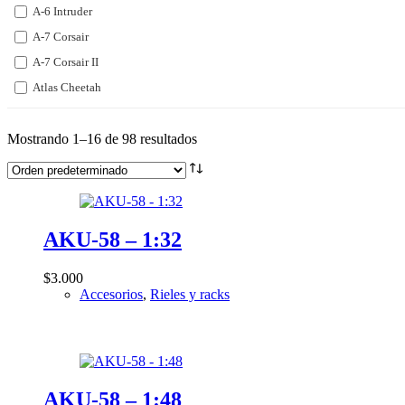
A-6 Intruder
A-7 Corsair
A-7 Corsair II
Atlas Cheetah
BAC Lightning
BAe Harrier
Mostrando 1–16 de 98 resultados
Blackburn Buccaneer
Chengdu J-10
Chengdu J-20
AKU-58 – 1:32
Eurofighter Typhoon
F-100 Super Sabre
$
3.000
F-101 Voodoo
Accesorios
,
Rieles y racks
F-102 Delta Dagger
F-104 Starfighter
F-105 Thunderchief
F-106 Delta Dart
AKU-58 – 1:48