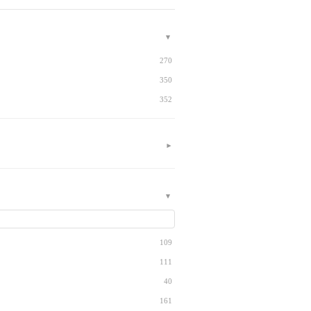
270
350
352
109
111
40
161