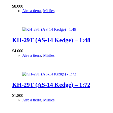
Saab 37 Viggen
$
8.000
Saab 39 Gripen
Aire a tierra
,
Misiles
Sepecat Jaguar
Shenyang J-11
Shenyang J-16
Shenyang J-8
KH-29T (AS-14 Kedge) – 1:48
Su-17 Fitter
$
4.000
Su-20 Fitter
Aire a tierra
,
Misiles
Su-22 Fitter
Su-24 Fencer
Su-25 Frogfoot
Su-27 Flanker
KH-29T (AS-14 Kedge) – 1:72
Su-30 Flanker C
Su-33 Flanker D
$
1.800
Aire a tierra
,
Misiles
Su-34 Fullback
Su-57 Felon