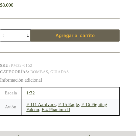
$
8.000
Agregar al carrito
SKU:
PM32-0152
CATEGORÍAS:
BOMBAS
,
GUIADAS
Información adicional
Escala
1:32
F-111 Aardvark
,
F-15 Eagle
,
F-16 Fighting
Avión
Falcon
,
F-4 Phantom II