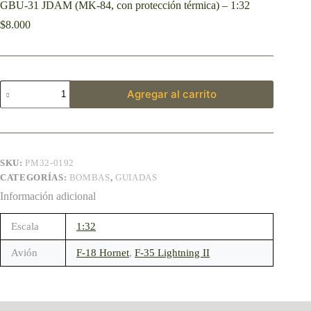
GBU-31 JDAM (MK-84, con protección térmica) – 1:32
$
8.000
Agregar al carrito
SKU:
PM32-0192
CATEGORÍAS:
BOMBAS
,
GUIADAS
Información adicional
Escala
1:32
Avión
F-18 Hornet
,
F-35 Lightning II