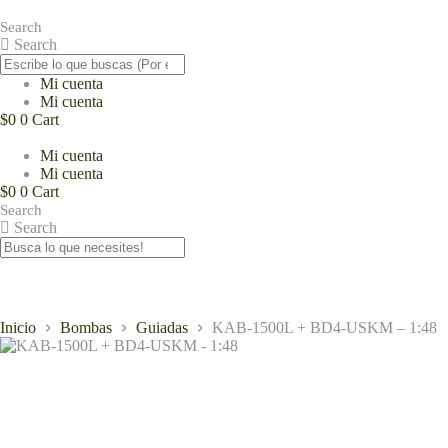
Saltar
al
Search
contenido
Search
Mi cuenta
Mi cuenta
$
0
0
Cart
Mi cuenta
Mi cuenta
$
0
0
Cart
Search
Search
Inicio
Bombas
Guiadas
KAB-1500L + BD4-USKM – 1:48