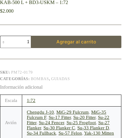
KAB-500 L + BD3-USKM – 1:72
$
2.000
Agregar al carrito
SKU:
PM72-0179
CATEGORÍAS:
BOMBAS
,
GUIADAS
Información adicional
Escala
1:72
Chengdu J-10
,
MiG-29 Fulcrum
,
MiG-35
Fulcrum F
,
Su-17 Fitter
,
Su-20 Fitter
,
Su-22
Avión
Fitter
,
Su-24 Fencer
,
Su-25 Frogfoot
,
Su-27
Flanker
,
Su-30 Flanker C
,
Su-33 Flanker D
,
Su-34 Fullback
,
Su-57 Felon
,
Yak-130 Mitten